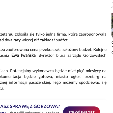
rzetargu zgłosiła się tylko jedna firma, która zaproponowała
nad dwa razy więcej niż zakładał budżet.
sza zaoferowana cena przekraczała założony budżet. Kolejne
jaśnia
Ewa Iwańska
, dyrektor biura zarządu Gorzowskich
iach. Potencjalny wykonawca będzie miał pięć miesięcy na
okumentacja będzie gotowa, miasto ogłosi przetarg na
znej informacji pasażerskiej. Tego możemy spodziewać się
ku.
MASZ SPRAWĘ Z GORZOWA?
ZGŁOŚ RAPORT
ppa
lub wyślij zgłoszenie. Możesz