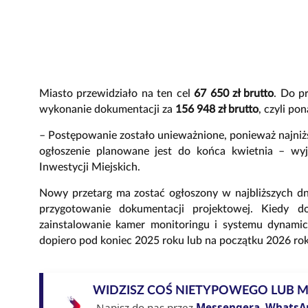
Miasto przewidziało na ten cel
67 650 zł brutto
. Do p
wykonanie dokumentacji za
156 948 zł brutto
, czyli po
– Postępowanie zostało unieważnione, ponieważ najniż
ogłoszenie planowane jest do końca kwietnia – wy
Inwestycji Miejskich.
Nowy przetarg ma zostać ogłoszony w najbliższych dn
przygotowanie dokumentacji projektowej. Kiedy d
zainstalowanie kamer monitoringu i systemu dynamic
dopiero pod koniec 2025 roku lub na początku 2026 ro
WIDZISZ COŚ NIETYPOWEGO LUB 
Napisz do nas przez
Messengera
,
WhatsA