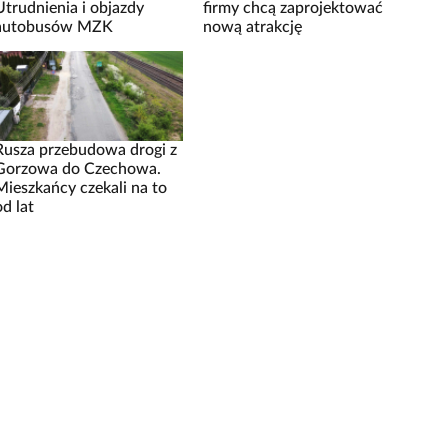
Utrudnienia i objazdy
firmy chcą zaprojektować
autobusów MZK
nową atrakcję
Rusza przebudowa drogi z
Gorzowa do Czechowa.
Mieszkańcy czekali na to
od lat