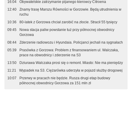
16:04
Obywatelskie zatrzymanie pijanego kierowcy Citroena
12:40
Znamy trasę Marszu Równości w Gorzowie. Będą utrudnienia w
ruchu
10:36
80-latek z Gorzowa chciał zarobić na złocie. Stracił 55 tysięcy
09:45
Nowa stacja paliw powstanie tuż przy północnej obwodnicy
Gorzowa
08:44
Zderzenie radiowozu i Hyundaia. Policjanci jechali na sygnałach
05:39
Prasówka z Gorzowa: Problem z finansowaniem ul. Walczaka,
prace na obwodnicy i zderzenie na S3
13:50
Dziurawa Walczaka prosi się o remont. Miasto: Nie ma pieniędzy
11:21
Wypadek na S3. Ciężarówka uderzyła w pojazd służby drogowej
10:07
Przerwy w pracach nie będzie. Rusza drugi etap budowy
północnej obwodnicy Gorzowa za 151 mln zł