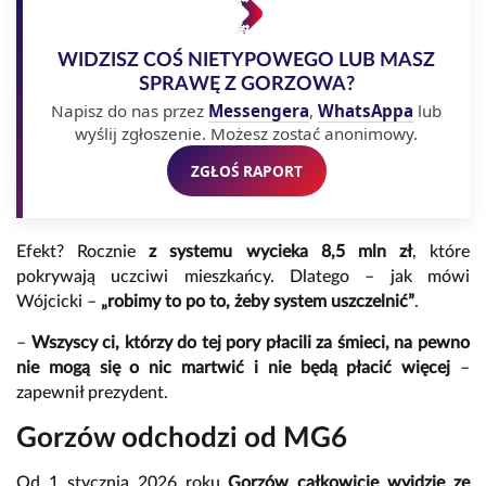
WIDZISZ COŚ NIETYPOWEGO LUB MASZ
SPRAWĘ Z GORZOWA?
Napisz do nas przez
Messengera
,
WhatsAppa
lub
wyślij zgłoszenie. Możesz zostać anonimowy.
ZGŁOŚ RAPORT
Efekt? Rocznie
z systemu wycieka 8,5 mln zł
, które
pokrywają uczciwi mieszkańcy. Dlatego – jak mówi
Wójcicki –
„robimy to po to, żeby system uszczelnić”
.
–
Wszyscy ci, którzy do tej pory płacili za śmieci, na pewno
nie mogą się o nic martwić i nie będą płacić więcej
–
zapewnił prezydent.
Gorzów odchodzi od MG6
Od 1 stycznia 2026 roku
Gorzów całkowicie wyjdzie ze