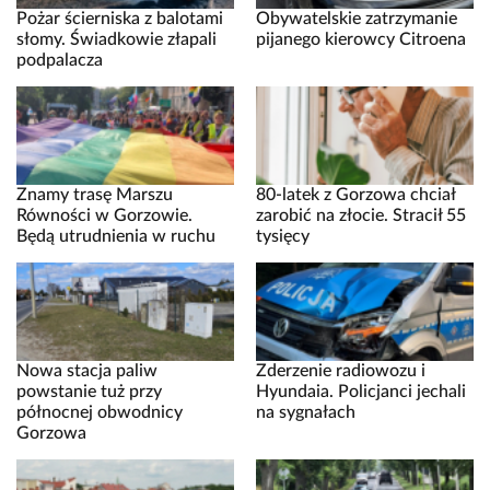
Pożar ścierniska z balotami
Obywatelskie zatrzymanie
słomy. Świadkowie złapali
pijanego kierowcy Citroena
podpalacza
Znamy trasę Marszu
80-latek z Gorzowa chciał
Równości w Gorzowie.
zarobić na złocie. Stracił 55
Będą utrudnienia w ruchu
tysięcy
Nowa stacja paliw
Zderzenie radiowozu i
powstanie tuż przy
Hyundaia. Policjanci jechali
północnej obwodnicy
na sygnałach
Gorzowa