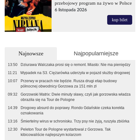
przebojowy program na żywo w Polsce
6 listopada 2026
kup bilet
Najnowsze
Najpopularniejsze
13:50
Dziurawa Walczaka prosi się o remont. Miasto: Nie ma pieniędzy
11:21
Wypadek na S3. Ciężarówka uderzyła w pojazd służby drogowej
10:07
Przerwy w pracach nie będzie. Rusza drugi etap budowy
północnej obwodnicy Gorzowa za 151 mln zł
09:32
Gorzowski Matrix: Dwie minuty sławy, czyli jak gorzowska władza
obraziła się na Tour de Pologne
14:39
Drogowy absurd do poprawy. Rondo Gdańskie czeka korekta
oznakowania
13:16
Śmiertelny wirus w schronisku. Trzy psy nie żyją, ruszyła zbiórka
12:30
Peleton Tour de Pologne wystartował z Gorzowa. Tak
kibicowaliście najlepszym kolarzom