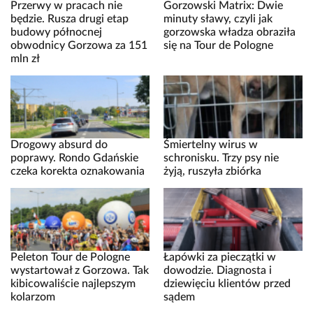
Przerwy w pracach nie
Gorzowski Matrix: Dwie
będzie. Rusza drugi etap
minuty sławy, czyli jak
budowy północnej
gorzowska władza obraziła
obwodnicy Gorzowa za 151
się na Tour de Pologne
mln zł
Drogowy absurd do
Śmiertelny wirus w
poprawy. Rondo Gdańskie
schronisku. Trzy psy nie
czeka korekta oznakowania
żyją, ruszyła zbiórka
Peleton Tour de Pologne
Łapówki za pieczątki w
wystartował z Gorzowa. Tak
dowodzie. Diagnosta i
kibicowaliście najlepszym
dziewięciu klientów przed
kolarzom
sądem