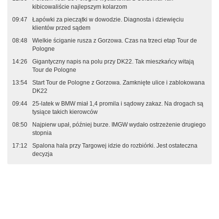
kibicowaliście najlepszym kolarzom
09:47
Łapówki za pieczątki w dowodzie. Diagnosta i dziewięciu
klientów przed sądem
08:48
Wielkie ściganie rusza z Gorzowa. Czas na trzeci etap Tour de
Pologne
14:26
Gigantyczny napis na polu przy DK22. Tak mieszkańcy witają
Tour de Pologne
13:54
Start Tour de Pologne z Gorzowa. Zamknięte ulice i zablokowana
DK22
09:44
25-latek w BMW miał 1,4 promila i sądowy zakaz. Na drogach są
tysiące takich kierowców
08:50
Najpierw upał, później burze. IMGW wydało ostrzeżenie drugiego
stopnia
17:12
Spalona hala przy Targowej idzie do rozbiórki. Jest ostateczna
decyzja