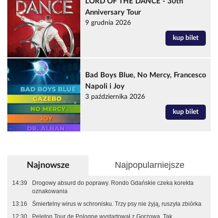
LORD OF THE DANCE - 30th
Anniversary Tour
9 grudnia 2026
kup bilet
Bad Boys Blue, No Mercy, Francesco
Napoli i Joy
3 października 2026
kup bilet
Najpopularniejsze
Najnowsze
14:39
Drogowy absurd do poprawy. Rondo Gdańskie czeka korekta
oznakowania
13:16
Śmiertelny wirus w schronisku. Trzy psy nie żyją, ruszyła zbiórka
12:30
Peleton Tour de Pologne wystartował z Gorzowa. Tak