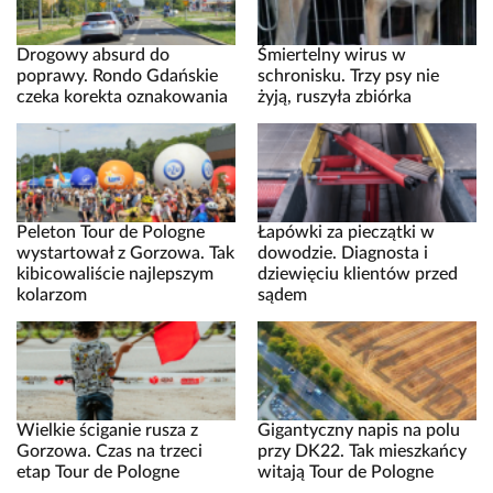
Drogowy absurd do
Śmiertelny wirus w
poprawy. Rondo Gdańskie
schronisku. Trzy psy nie
czeka korekta oznakowania
żyją, ruszyła zbiórka
Peleton Tour de Pologne
Łapówki za pieczątki w
wystartował z Gorzowa. Tak
dowodzie. Diagnosta i
kibicowaliście najlepszym
dziewięciu klientów przed
kolarzom
sądem
Wielkie ściganie rusza z
Gigantyczny napis na polu
Gorzowa. Czas na trzeci
przy DK22. Tak mieszkańcy
etap Tour de Pologne
witają Tour de Pologne