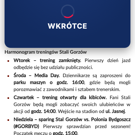
WKRÓTCE
Harmonogram treningów Stali Gorzów
Wtorek – trening zamknięty.
Pierwszy dzień jazd
odbędzie się bez udziału publiczności.
Środa – Media Day.
Dziennikarze są zaproszeni do
parku maszyn o godz. 16:00
, gdzie będą mogli
porozmawiać z zawodnikami i sztabem trenerskim.
Czwartek – trening otwarty dla kibiców.
Fani Stali
Gorzów będą mogli zobaczyć swoich ulubieńców w
akcji od
godz. 14:00
. Wejście na stadion od
ul. Jasnej
.
Niedziela – sparing Stal Gorzów vs. Polonia Bydgoszcz
(#GORBYD)
Pierwszy sprawdzian przed sezonem!
Początek meczu o
godz. 15:00
.