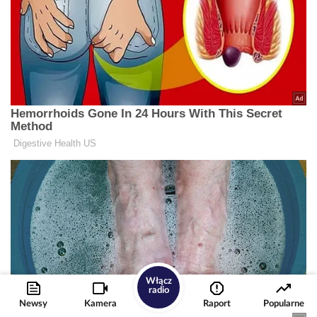
Włącz
radio
Newsy
Kamera
Raport
Popularne