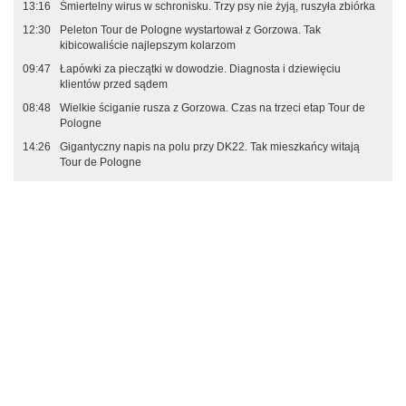
13:16
Śmiertelny wirus w schronisku. Trzy psy nie żyją, ruszyła zbiórka
12:30
Peleton Tour de Pologne wystartował z Gorzowa. Tak
kibicowaliście najlepszym kolarzom
09:47
Łapówki za pieczątki w dowodzie. Diagnosta i dziewięciu
klientów przed sądem
08:48
Wielkie ściganie rusza z Gorzowa. Czas na trzeci etap Tour de
Pologne
14:26
Gigantyczny napis na polu przy DK22. Tak mieszkańcy witają
Tour de Pologne