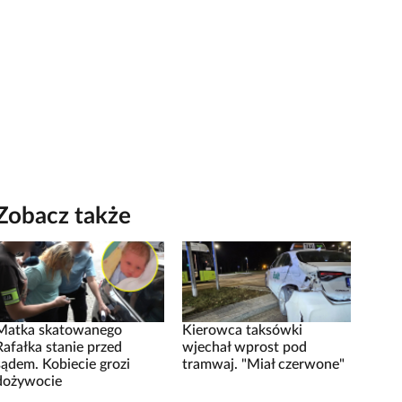
Zobacz także
Matka skatowanego
Kierowca taksówki
Rafałka stanie przed
wjechał wprost pod
sądem. Kobiecie grozi
tramwaj. "Miał czerwone"
dożywocie