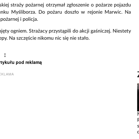
iej straży pożarnej otrzymał zgłoszenie o pożarze pojazdu
runku Myśliborza. Do pożaru doszło w rejonie Marwic. Na
ożarnej i policja.
jęty ogniem. Strażacy przystąpili do akcji gaśniczej. Niestety
py. Na szczęście nikomu nic się nie stało.
↕
rtykułu pod reklamą
EKLAMA