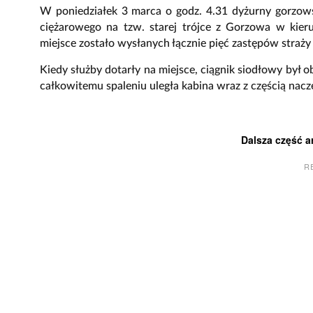
W poniedziałek 3 marca o godz. 4.31 dyżurny gorzowsk
ciężarowego na tzw. starej trójce z Gorzowa w kie
miejsce zostało wysłanych łącznie pięć zastępów straży p
Kiedy służby dotarły na miejsce, ciągnik siodłowy był ob
całkowitemu spaleniu uległa kabina wraz z częścią nacze
Dalsza część a
R