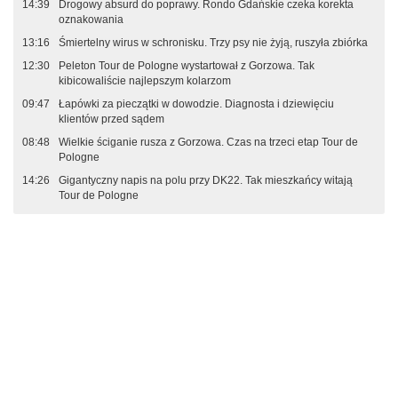
14:39
Drogowy absurd do poprawy. Rondo Gdańskie czeka korekta
oznakowania
13:16
Śmiertelny wirus w schronisku. Trzy psy nie żyją, ruszyła zbiórka
12:30
Peleton Tour de Pologne wystartował z Gorzowa. Tak
kibicowaliście najlepszym kolarzom
09:47
Łapówki za pieczątki w dowodzie. Diagnosta i dziewięciu
klientów przed sądem
08:48
Wielkie ściganie rusza z Gorzowa. Czas na trzeci etap Tour de
Pologne
14:26
Gigantyczny napis na polu przy DK22. Tak mieszkańcy witają
Tour de Pologne