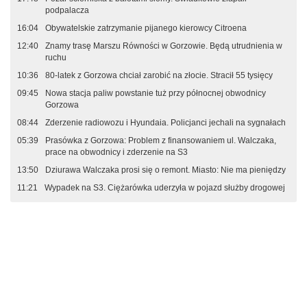
podpalacza
16:04
Obywatelskie zatrzymanie pijanego kierowcy Citroena
12:40
Znamy trasę Marszu Równości w Gorzowie. Będą utrudnienia w
ruchu
10:36
80-latek z Gorzowa chciał zarobić na złocie. Stracił 55 tysięcy
09:45
Nowa stacja paliw powstanie tuż przy północnej obwodnicy
Gorzowa
08:44
Zderzenie radiowozu i Hyundaia. Policjanci jechali na sygnałach
05:39
Prasówka z Gorzowa: Problem z finansowaniem ul. Walczaka,
prace na obwodnicy i zderzenie na S3
13:50
Dziurawa Walczaka prosi się o remont. Miasto: Nie ma pieniędzy
11:21
Wypadek na S3. Ciężarówka uderzyła w pojazd służby drogowej