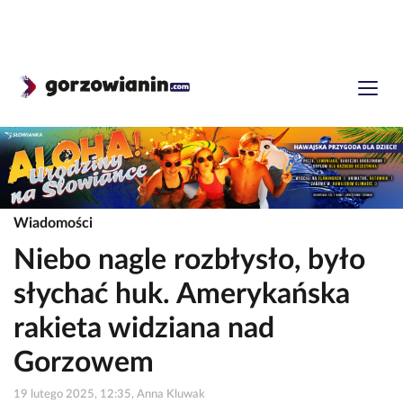
Wiadomości
Niebo nagle rozbłysło, było
słychać huk. Amerykańska
rakieta widziana nad
Gorzowem
19 lutego 2025, 12:35, Anna Kluwak