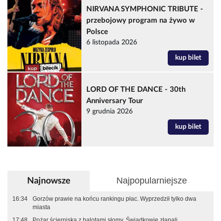
NIRVANA SYMPHONIC TRIBUTE -
przebojowy program na żywo w
Polsce
6 listopada 2026
kup bilet
LORD OF THE DANCE - 30th
Anniversary Tour
9 grudnia 2026
kup bilet
Najpopularniejsze
Najnowsze
16:34
Gorzów prawie na końcu rankingu płac. Wyprzedził tylko dwa
miasta
17:48
Pożar ścierniska z balotami słomy. Świadkowie złapali