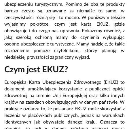
ubezpieczeniu turystycznym. Pomimo że oba te produkty
bardzo często są uznawane za niemalże to samo, w
rzeczywistości różnią się i to mocno. W poniższym tekście
wyjaśnimy pokrótce, czym jest karta EKUZ, gdzie
obowiązuje i do czego nas uprawnia. Pokażemy również, z
jaką szeroką ochroną mamy do czynienia wykupując
osobno ubezpieczenie turystyczne. Mamy nadzieję, że takie
rozróżnienie pomoże czytelnikom, którzy planują w
niedalekiej przyszłości zagraniczny wyjazd.
Czym jest EKUZ?
Europejska Karta Ubezpieczenia Zdrowotnego (EKUZ) to
dokument umożliwiający korzystanie z publicznej opieki
zdrowotnej na terenie Unii Europejskiej oraz kilku innych
krajów na zasadach obowiązujących w danym państwie. W
praktyce oznacza to, że posiadacz EKUZ może skorzystać z
leczenia w placówkach publicznych, jednak na warunkach
identycznych jak obywatele danego kraju. Oznacza to
również, że jeśli w danym państwie pacjenci muszą