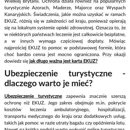
Wielkiej Brytanii. Ochrona działa również na popularnych
turystycznie Azorach, Maderze, Majorce oraz Wyspach
Kanaryjskich. Świadczenia, jakie można uzyskać w ramach
EKUZ, różnią się w zależności od kraju, ponieważ opierają
się na lokalnym systemie opieki zdrowotnej. Oznacza to, że
w niektórych państwach leczenie jest całkowicie bezpłatne,
a w innych wymaga częściowej dopłaty. Mówiąc
najprościej EKUZ to pomoc w podstawowej formie, która
choć bardzo cenna jest mocno ograniczona. Przy okazji
dowiedz się
jak długo ważna jest karta EKUZ?
Ubezpieczenie turystyczne -
dlaczego warto je mieć?
Ubezpieczenie turystyczne
zapewnia znacznie szerszą
ochronę niż EKUZ. Jego zakres obejmuje m.in. pokrycie
kosztów leczenia ambulatoryjnego, hospitalizacji,
transportu medycznego do kraju oraz dodatkowych usług,
takich jak pomoc w razie utraty bagażu czy opóźnienia lotu.
Nawet na krótką podróż warto wykupić polisę turystyczną,