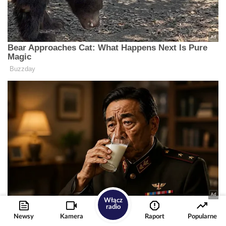
Włącz
radio
Newsy
Kamera
Raport
Popularne