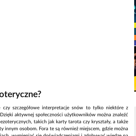
zoteryczne?
e czy szczegółowe interpretacje snów to tylko niektóre z
. Dzięki aktywnej społeczności użytkowników można znaleźć
oterycznych, takich jak karty tarota czy kryształy, a także
ekty innym osobom. Fora te są również miejscem, gdzie można
iach, wymieniać się doświadczeniami i zdobywać wiedzę na