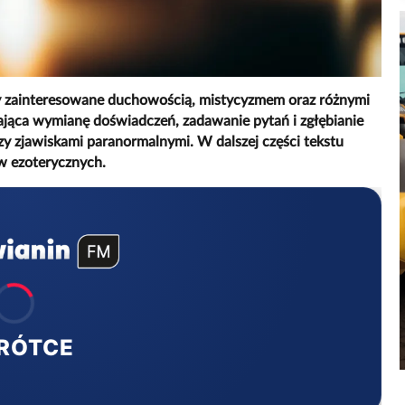
oby zainteresowane duchowością, mistycyzmem oraz różnymi
iająca wymianę doświadczeń, zadawanie pytań i zgłębianie
zy zjawiskami paranormalnymi. W dalszej części tekstu
w ezoterycznych.
RÓTCE