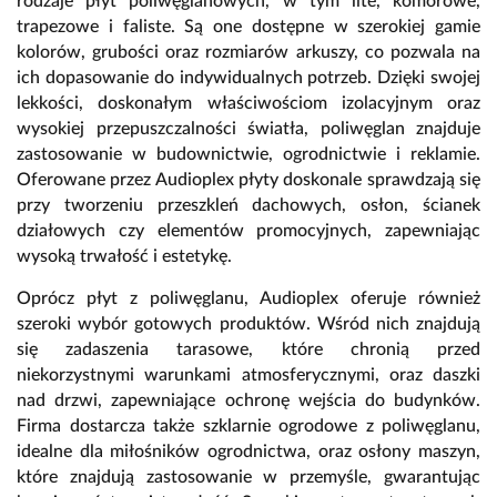
rodzaje płyt poliwęglanowych, w tym lite, komorowe,
trapezowe i faliste. Są one dostępne w szerokiej gamie
kolorów, grubości oraz rozmiarów arkuszy, co pozwala na
ich dopasowanie do indywidualnych potrzeb. Dzięki swojej
lekkości, doskonałym właściwościom izolacyjnym oraz
wysokiej przepuszczalności światła, poliwęglan znajduje
zastosowanie w budownictwie, ogrodnictwie i reklamie.
Oferowane przez Audioplex płyty doskonale sprawdzają się
przy tworzeniu przeszkleń dachowych, osłon, ścianek
działowych czy elementów promocyjnych, zapewniając
wysoką trwałość i estetykę.
Oprócz płyt z poliwęglanu, Audioplex oferuje również
szeroki wybór gotowych produktów. Wśród nich znajdują
się zadaszenia tarasowe, które chronią przed
niekorzystnymi warunkami atmosferycznymi, oraz daszki
nad drzwi, zapewniające ochronę wejścia do budynków.
Firma dostarcza także szklarnie ogrodowe z poliwęglanu,
idealne dla miłośników ogrodnictwa, oraz osłony maszyn,
które znajdują zastosowanie w przemyśle, gwarantując