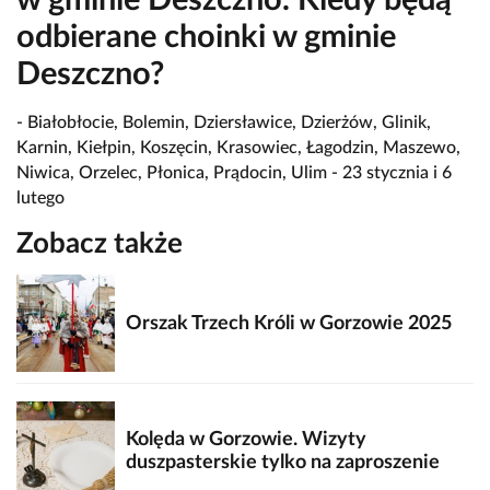
w gminie Deszczno. Kiedy będą
odbierane choinki w gminie
Deszczno?
- Białobłocie, Bolemin, Dziersławice, Dzierżów, Glinik,
Karnin, Kiełpin, Koszęcin, Krasowiec, Łagodzin, Maszewo,
Niwica, Orzelec, Płonica, Prądocin, Ulim - 23 stycznia i 6
lutego
Zobacz także
Orszak Trzech Króli w Gorzowie 2025
Kolęda w Gorzowie. Wizyty
duszpasterskie tylko na zaproszenie