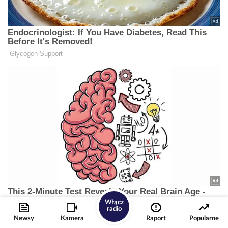
Włącz
radio
Newsy
Kamera
Raport
Popularne