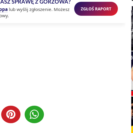
MASZ SPRAWĘ Z GORZOWA?
ZGŁOŚ RAPORT
ppa
lub wyślij zgłoszenie. Możesz
owy.