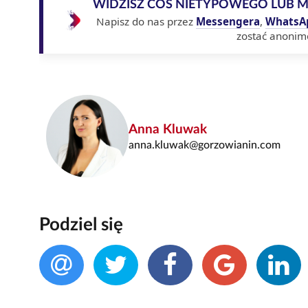
WIDZISZ COŚ NIETYPOWEGO LUB 
Napisz do nas przez
Messengera
,
WhatsA
zostać anonim
Anna Kluwak
anna.kluwak@gorzowianin.com
Podziel się