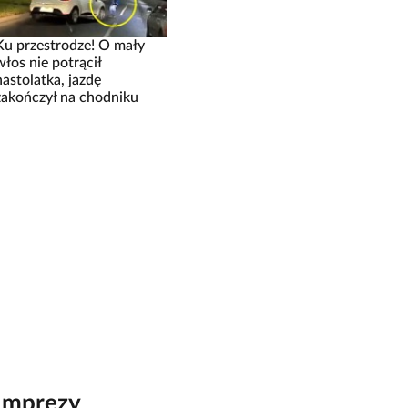
Ku przestrodze! O mały
włos nie potrącił
nastolatka, jazdę
zakończył na chodniku
Imprezy