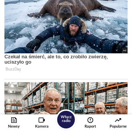
Włącz
radio
Newsy
Kamera
Raport
Popularne