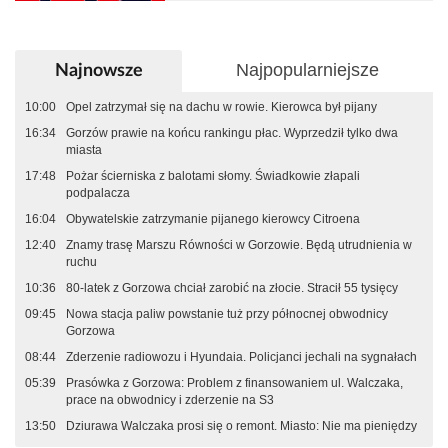
Najpopularniejsze
Najnowsze
10:00
Opel zatrzymał się na dachu w rowie. Kierowca był pijany
16:34
Gorzów prawie na końcu rankingu płac. Wyprzedził tylko dwa
miasta
17:48
Pożar ścierniska z balotami słomy. Świadkowie złapali
podpalacza
16:04
Obywatelskie zatrzymanie pijanego kierowcy Citroena
12:40
Znamy trasę Marszu Równości w Gorzowie. Będą utrudnienia w
ruchu
10:36
80-latek z Gorzowa chciał zarobić na złocie. Stracił 55 tysięcy
09:45
Nowa stacja paliw powstanie tuż przy północnej obwodnicy
Gorzowa
08:44
Zderzenie radiowozu i Hyundaia. Policjanci jechali na sygnałach
05:39
Prasówka z Gorzowa: Problem z finansowaniem ul. Walczaka,
prace na obwodnicy i zderzenie na S3
13:50
Dziurawa Walczaka prosi się o remont. Miasto: Nie ma pieniędzy