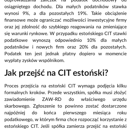
odprowadzania zaliczek na podatek dochodowy od
osiągniętego dochodu. Dla małych podatników stawka
wynosi 9%, a dla pozostałych 19%. Takie obciążenie
finansowe może ograniczać możliwości inwestycyjne firmy
oraz jej zdolność do szybkiego reagowania na zmieniające
się warunki rynkowe. W przypadku estońskiego CIT stawki
podatkowe wynoszą odpowiednio 10% dla małych
podatników i nowych firm oraz 20% dla pozostałych.
Podatek ten jest jednak płatny dopiero w momencie
wypłaty zysków wspólnikom.
Jak przejść na CIT estoński?
Proces przejścia na estoński CIT wymaga podjęcia kilku
formalnych kroków. Przede wszystkim, spółka musi złożyć
zawiadomienie ZAW-RD do właściwego urzędu
skarbowego. Zgłoszenie to powinno zostać dostarczone
najpóźniej do końca pierwszego miesiąca roku
podatkowego, w którym firma chce rozpocząć korzystanie z
estońskiego CIT. Jeśli spółka zamierza przejść na estoński