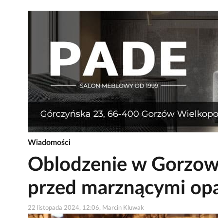
Wiadomości
Oblodzenie w Gorzow
przed marznącymi op
22 listopada 2024, 12:06, Marcin Kluwak