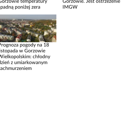
Gorzowie temperatury
Gorzowie. Jest ostrzeżenie
spadną poniżej zera
IMGW
Prognoza pogody na 18
listopada w Gorzowie
Wielkopolskim: chłodny
dzień z umiarkowanym
zachmurzeniem