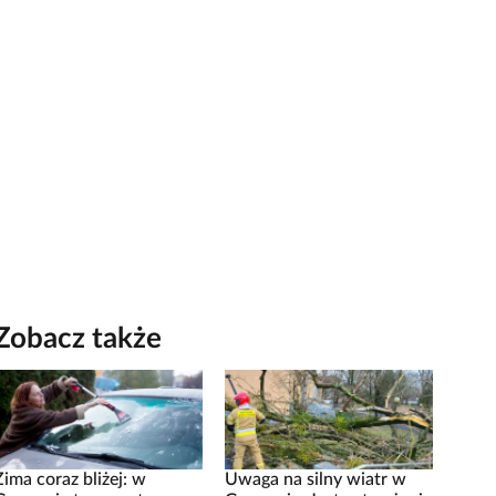
Zobacz także
Zima coraz bliżej: w
Uwaga na silny wiatr w