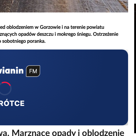
zed oblodzeniem w Gorzowie i na terenie powiatu
arznących opadów deszczu i mokrego śniegu. Ostrzeżenie
 sobotniego poranka.
RÓTCE
a. Marznące opady i oblodzenie