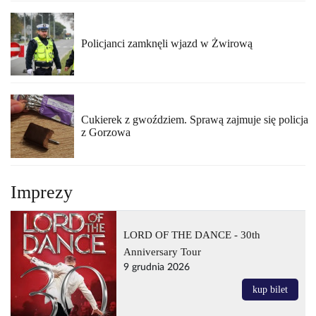
Policjanci zamknęli wjazd w Żwirową
Cukierek z gwoździem. Sprawą zajmuje się policja
z Gorzowa
Imprezy
LORD OF THE DANCE - 30th
Anniversary Tour
9 grudnia 2026
kup bilet