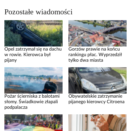
Pozostałe wiadomości
Opel zatrzymał się na dachu
Gorzów prawie na końcu
w rowie. Kierowca był
rankingu płac. Wyprzedził
pijany
tylko dwa miasta
Pożar ścierniska z balotami
Obywatelskie zatrzymanie
słomy. Świadkowie złapali
pijanego kierowcy Citroena
podpalacza