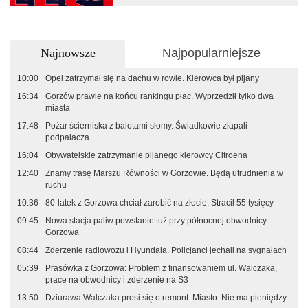
Najnowsze
Najpopularniejsze
10:00
Opel zatrzymał się na dachu w rowie. Kierowca był pijany
16:34
Gorzów prawie na końcu rankingu płac. Wyprzedził tylko dwa
miasta
17:48
Pożar ścierniska z balotami słomy. Świadkowie złapali
podpalacza
16:04
Obywatelskie zatrzymanie pijanego kierowcy Citroena
12:40
Znamy trasę Marszu Równości w Gorzowie. Będą utrudnienia w
ruchu
10:36
80-latek z Gorzowa chciał zarobić na złocie. Stracił 55 tysięcy
09:45
Nowa stacja paliw powstanie tuż przy północnej obwodnicy
Gorzowa
08:44
Zderzenie radiowozu i Hyundaia. Policjanci jechali na sygnałach
05:39
Prasówka z Gorzowa: Problem z finansowaniem ul. Walczaka,
prace na obwodnicy i zderzenie na S3
13:50
Dziurawa Walczaka prosi się o remont. Miasto: Nie ma pieniędzy