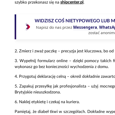
szybko przekonasz się na
shipcenter.pl
.
WIDZISZ COŚ NIETYPOWEGO LUB 
Napisz do nas przez
Messengera
,
WhatsA
zostać anonim
2. Zmierz i zważ paczkę – precyzja jest kluczowa, bo od
3. Wypełnij formularz online – dzięki pomocy takich fi
wykonasz go bez konieczności wychodzenia z domu.
4. Przygotuj deklarację celną – określ dokładnie zawarto
5. Zapakuj przesyłkę jak profesjonalista – użyj mocne
Brytyjskie nieuszkodzona.
6. Naklej etykietę i czekaj na kuriera.
Pamiętaj, że diabeł tkwi w szczegółach. Dokładne wy