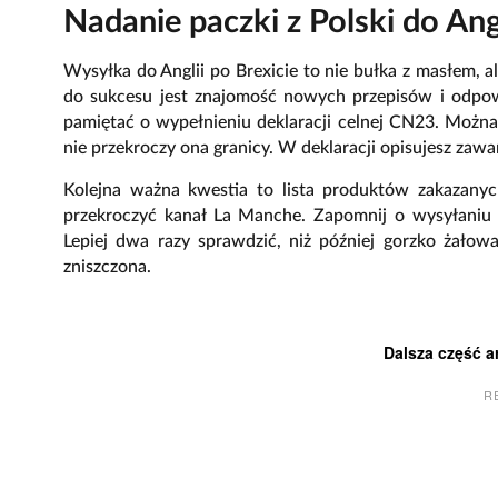
Nadanie paczki z Polski do Ang
Wysyłka do Anglii po Brexicie to nie bułka z masłem, a
do sukcesu jest znajomość nowych przepisów i odpow
pamiętać o wypełnieniu deklaracji celnej CN23. Można
nie przekroczy ona granicy. W deklaracji opisujesz zawart
Kolejna ważna kwestia to lista produktów zakazany
przekroczyć kanał La Manche. Zapomnij o wysyłaniu 
Lepiej dwa razy sprawdzić, niż później gorzko żałow
zniszczona.
Dalsza część a
R