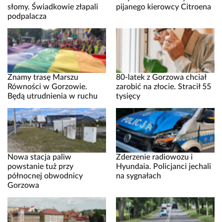
słomy. Świadkowie złapali
pijanego kierowcy Citroena
podpalacza
Znamy trasę Marszu
80-latek z Gorzowa chciał
Równości w Gorzowie.
zarobić na złocie. Stracił 55
Będą utrudnienia w ruchu
tysięcy
Nowa stacja paliw
Zderzenie radiowozu i
powstanie tuż przy
Hyundaia. Policjanci jechali
północnej obwodnicy
na sygnałach
Gorzowa