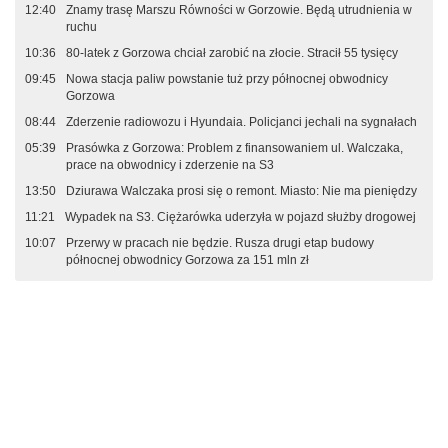
12:40
Znamy trasę Marszu Równości w Gorzowie. Będą utrudnienia w
ruchu
10:36
80-latek z Gorzowa chciał zarobić na złocie. Stracił 55 tysięcy
09:45
Nowa stacja paliw powstanie tuż przy północnej obwodnicy
Gorzowa
08:44
Zderzenie radiowozu i Hyundaia. Policjanci jechali na sygnałach
05:39
Prasówka z Gorzowa: Problem z finansowaniem ul. Walczaka,
prace na obwodnicy i zderzenie na S3
13:50
Dziurawa Walczaka prosi się o remont. Miasto: Nie ma pieniędzy
11:21
Wypadek na S3. Ciężarówka uderzyła w pojazd służby drogowej
10:07
Przerwy w pracach nie będzie. Rusza drugi etap budowy
północnej obwodnicy Gorzowa za 151 mln zł