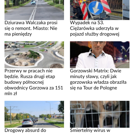
Dziurawa Walczaka prosi
Wypadek na S3.
się o remont. Miasto: Nie
Ciężarówka uderzyła w
ma pieniędzy
pojazd służby drogowej
Przerwy w pracach nie
Gorzowski Matrix: Dwie
będzie. Rusza drugi etap
minuty sławy, czyli jak
budowy północnej
gorzowska władza obraziła
obwodnicy Gorzowa za 151
się na Tour de Pologne
mln zł
Drogowy absurd do
Śmiertelny wirus w