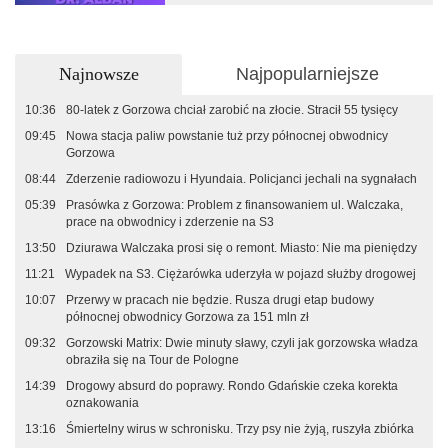
Najnowsze
Najpopularniejsze
10:36
80-latek z Gorzowa chciał zarobić na złocie. Stracił 55 tysięcy
09:45
Nowa stacja paliw powstanie tuż przy północnej obwodnicy
Gorzowa
08:44
Zderzenie radiowozu i Hyundaia. Policjanci jechali na sygnałach
05:39
Prasówka z Gorzowa: Problem z finansowaniem ul. Walczaka,
prace na obwodnicy i zderzenie na S3
13:50
Dziurawa Walczaka prosi się o remont. Miasto: Nie ma pieniędzy
11:21
Wypadek na S3. Ciężarówka uderzyła w pojazd służby drogowej
10:07
Przerwy w pracach nie będzie. Rusza drugi etap budowy
północnej obwodnicy Gorzowa za 151 mln zł
09:32
Gorzowski Matrix: Dwie minuty sławy, czyli jak gorzowska władza
obraziła się na Tour de Pologne
14:39
Drogowy absurd do poprawy. Rondo Gdańskie czeka korekta
oznakowania
13:16
Śmiertelny wirus w schronisku. Trzy psy nie żyją, ruszyła zbiórka