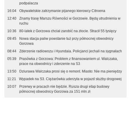
podpalacza
16:04
Obywatelskie zatrzymanie pijanego kierowcy Citroena
12:40
Znamy trasę Marszu Równości w Gorzowie. Będą utrudnienia w
ruchu
10:36
80-latek z Gorzowa chciał zarobić na złocie. Stracił 55 tysięcy
09:45
Nowa stacja paliw powstanie tuż przy północnej obwodnicy
Gorzowa
08:44
Zderzenie radiowozu i Hyundaia. Policjanci jechali na sygnałach
05:39
Prasówka z Gorzowa: Problem z finansowaniem ul. Walczaka,
prace na obwodnicy i zderzenie na S3
13:50
Dziurawa Walczaka prosi się o remont. Miasto: Nie ma pieniędzy
11:21
Wypadek na S3. Ciężarówka uderzyła w pojazd służby drogowej
10:07
Przerwy w pracach nie będzie. Rusza drugi etap budowy
północnej obwodnicy Gorzowa za 151 mln zł