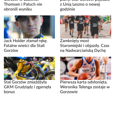
Thomsen i Paluch nie
z Unią Leszno o nowej
obronili wyniku
godzinie
Jack Holder złamał rękę.
Zamknięty most
Fatalne wieści dla Stali
Staromiejski i objazdy. Czas
Gorzów
na Nadwarciańską Dychę
Stal Gorzów zmiażdżyła
Pierwsza karta odsłonięta.
GKM Grudziądz i zgarnęła
Weronika Telenga zostaje w
bonus
Gorzowie