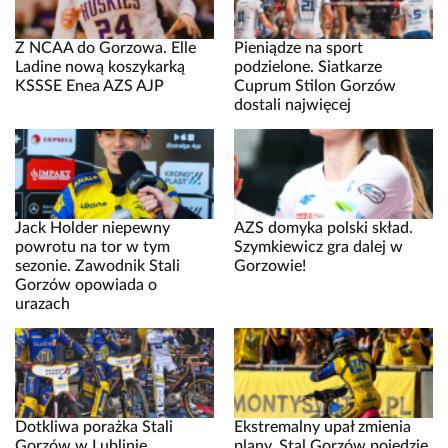
Z NCAA do Gorzowa. Elle
Pieniądze na sport
Ladine nową koszykarką
podzielone. Siatkarze
KSSSE Enea AZS AJP
Cuprum Stilon Gorzów
dostali najwięcej
Jack Holder niepewny
AZS domyka polski skład.
powrotu na tor w tym
Szymkiewicz gra dalej w
sezonie. Zawodnik Stali
Gorzowie!
Gorzów opowiada o
urazach
Dotkliwa porażka Stali
Ekstremalny upał zmienia
Gorzów w Lublinie.
plany. Stal Gorzów pojedzie