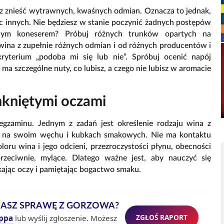
sz znieść wytrawnych, kwaśnych odmian. Oznacza to jednak,
jąc innych. Nie będziesz w stanie poczynić żadnych postępów
wym koneserem? Próbuj różnych trunków opartych na
wina z zupełnie różnych odmian i od różnych producentów i
kryterium „podoba mi się lub nie”. Spróbuj ocenić napój
 ma szczególne nuty, co lubisz, a czego nie lubisz w aromacie
kniętymi oczami
egzaminu. Jednym z zadań jest określenie rodzaju wina z
o na swoim węchu i kubkach smakowych. Nie ma kontaktu
oru wina i jego odcieni, przezroczystości płynu, obecności
eciwnie, mylące. Dlatego ważne jest, aby nauczyć się
kając oczy i pamiętając bogactwo smaku.
MASZ SPRAWĘ Z GORZOWA?
ZGŁOŚ RAPORT
ppa
lub wyślij zgłoszenie. Możesz