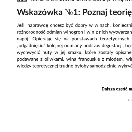
Wskazówka №1: Poznaj teorię
Jeśli naprawdę chcesz być dobry w winach, konieczni
różnorodność odmian winogron i win z nich wytwarzanyc
napój. Opierając się na podstawach teoretycznych,
„odgadnięciu” kolejnej odmiany podczas degustacji, będ
wychwycić nuty w jej smaku, które zostały opisan
podawane z oliwkami, wina francuskie z miodem, win
wiedzy teoretycznej trudno byłoby samodzielnie wykryć
Dalsza część a
R