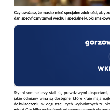
Czy uważasz, że musisz mieć specjalne zdolności, aby z
dar, specyficzny zmysł węchu i specjalne kubki smakow
WK
Słynni sommelierzy stali się prawdziwymi ekspertami,
jakie odmiany wina są dostępne, które kraje mają najl
doświadczeniu w degustacji tych wykwintnych trunk
wino
? Oto kilka wskazówek od renomowanych ekspertó