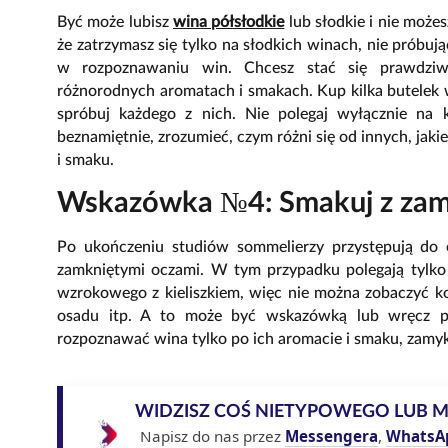
Być może lubisz
wina półsłodkie
lub słodkie i nie może
że zatrzymasz się tylko na słodkich winach, nie próbu
w rozpoznawaniu win. Chcesz stać się prawdzi
różnorodnych aromatach i smakach. Kup kilka butelek 
spróbuj każdego z nich. Nie polegaj wyłącznie na 
beznamiętnie, zrozumieć, czym różni się od innych, jakie
i smaku.
Wskazówka №4: Smakuj z zam
Po ukończeniu studiów sommelierzy przystępują do 
zamkniętymi oczami. W tym przypadku polegają tylk
wzrokowego z kieliszkiem, więc nie można zobaczyć kol
osadu itp. A to może być wskazówką lub wręcz prz
rozpoznawać wina tylko po ich aromacie i smaku, zamy
WIDZISZ COŚ NIETYPOWEGO LUB 
Napisz do nas przez
Messengera
,
WhatsA