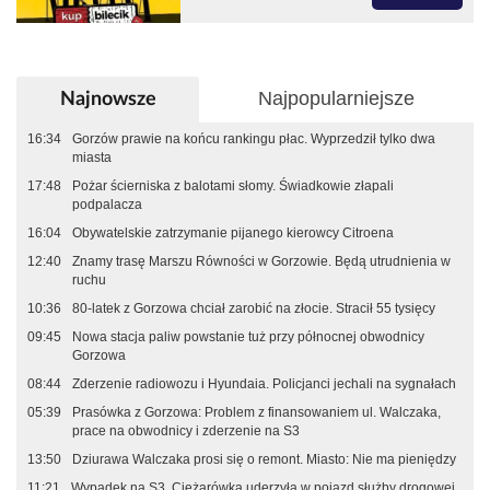
Najpopularniejsze
Najnowsze
16:34
Gorzów prawie na końcu rankingu płac. Wyprzedził tylko dwa
miasta
17:48
Pożar ścierniska z balotami słomy. Świadkowie złapali
podpalacza
16:04
Obywatelskie zatrzymanie pijanego kierowcy Citroena
12:40
Znamy trasę Marszu Równości w Gorzowie. Będą utrudnienia w
ruchu
10:36
80-latek z Gorzowa chciał zarobić na złocie. Stracił 55 tysięcy
09:45
Nowa stacja paliw powstanie tuż przy północnej obwodnicy
Gorzowa
08:44
Zderzenie radiowozu i Hyundaia. Policjanci jechali na sygnałach
05:39
Prasówka z Gorzowa: Problem z finansowaniem ul. Walczaka,
prace na obwodnicy i zderzenie na S3
13:50
Dziurawa Walczaka prosi się o remont. Miasto: Nie ma pieniędzy
11:21
Wypadek na S3. Ciężarówka uderzyła w pojazd służby drogowej