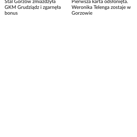
Stal Gorzów zmiażdżyła
Pierwsza karta odsłonięta.
GKM Grudziądz i zgarnęła
Weronika Telenga zostaje w
bonus
Gorzowie