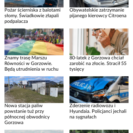
Pożar ścierniska z balotami
Obywatelskie zatrzymanie
słomy. Świadkowie złapali
pijanego kierowcy Citroena
podpalacza
Znamy trasę Marszu
80-latek z Gorzowa chciał
Równości w Gorzowie.
zarobić na złocie. Stracił 55
Będą utrudnienia w ruchu
tysięcy
Nowa stacja paliw
Zderzenie radiowozu i
powstanie tuż przy
Hyundaia. Policjanci jechali
północnej obwodnicy
na sygnałach
Gorzowa