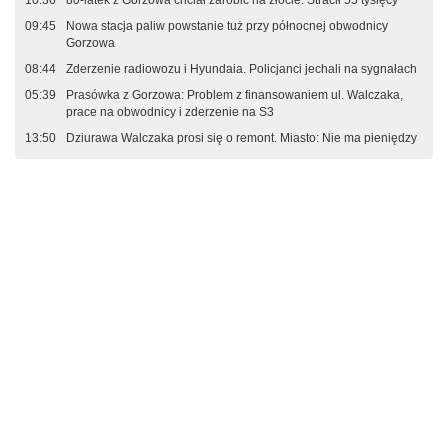
10:36
80-latek z Gorzowa chciał zarobić na złocie. Stracił 55 tysięcy
09:45
Nowa stacja paliw powstanie tuż przy północnej obwodnicy
Gorzowa
08:44
Zderzenie radiowozu i Hyundaia. Policjanci jechali na sygnałach
05:39
Prasówka z Gorzowa: Problem z finansowaniem ul. Walczaka,
prace na obwodnicy i zderzenie na S3
13:50
Dziurawa Walczaka prosi się o remont. Miasto: Nie ma pieniędzy