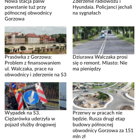
Nowa stacja paliw
Zderzenie radiowozu i
powstanie tuż przy
Hyundaia. Policjanci jechali
północnej obwodnicy
na sygnałach
Gorzowa
Prasówka z Gorzowa:
Dziurawa Walczaka prosi
Problem z finansowaniem
się o remont. Miasto: Nie
ul. Walczaka, prace na
ma pieniędzy
obwodnicy i zderzenie na S3
Wypadek na S3.
Przerwy w pracach nie
Ciężarówka uderzyła w
będzie. Rusza drugi etap
pojazd służby drogowej
budowy północnej
obwodnicy Gorzowa za 151
mln zł