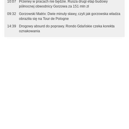
10:07
Przerwy w pracach nie będzie. Rusza drugi etap budowy
północnej obwodnicy Gorzowa za 151 mln zł
09:32
Gorzowski Matrix: Dwie minuty sławy, czyli jak gorzowska władza
obraziła się na Tour de Pologne
14:39
Drogowy absurd do poprawy. Rondo Gdańskie czeka korekta
oznakowania