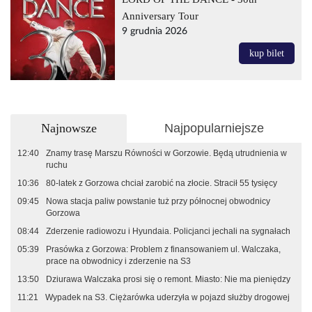
Anniversary Tour
9 grudnia 2026
kup bilet
Najnowsze
Najpopularniejsze
12:40
Znamy trasę Marszu Równości w Gorzowie. Będą utrudnienia w
ruchu
10:36
80-latek z Gorzowa chciał zarobić na złocie. Stracił 55 tysięcy
09:45
Nowa stacja paliw powstanie tuż przy północnej obwodnicy
Gorzowa
08:44
Zderzenie radiowozu i Hyundaia. Policjanci jechali na sygnałach
05:39
Prasówka z Gorzowa: Problem z finansowaniem ul. Walczaka,
prace na obwodnicy i zderzenie na S3
13:50
Dziurawa Walczaka prosi się o remont. Miasto: Nie ma pieniędzy
11:21
Wypadek na S3. Ciężarówka uderzyła w pojazd służby drogowej