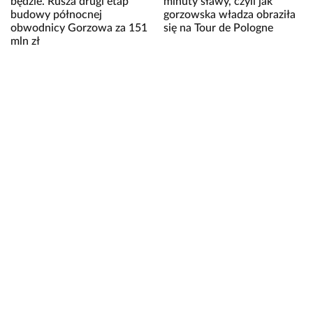
będzie. Rusza drugi etap
minuty sławy, czyli jak
budowy północnej
gorzowska władza obraziła
obwodnicy Gorzowa za 151
się na Tour de Pologne
mln zł