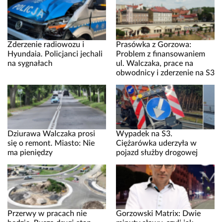
Zderzenie radiowozu i
Prasówka z Gorzowa:
Hyundaia. Policjanci jechali
Problem z finansowaniem
na sygnałach
ul. Walczaka, prace na
obwodnicy i zderzenie na S3
Dziurawa Walczaka prosi
Wypadek na S3.
się o remont. Miasto: Nie
Ciężarówka uderzyła w
ma pieniędzy
pojazd służby drogowej
Przerwy w pracach nie
Gorzowski Matrix: Dwie