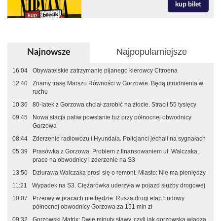
kup bilet
Najpopularniejsze
Najnowsze
16:04
Obywatelskie zatrzymanie pijanego kierowcy Citroena
12:40
Znamy trasę Marszu Równości w Gorzowie. Będą utrudnienia w
ruchu
10:36
80-latek z Gorzowa chciał zarobić na złocie. Stracił 55 tysięcy
09:45
Nowa stacja paliw powstanie tuż przy północnej obwodnicy
Gorzowa
08:44
Zderzenie radiowozu i Hyundaia. Policjanci jechali na sygnałach
05:39
Prasówka z Gorzowa: Problem z finansowaniem ul. Walczaka,
prace na obwodnicy i zderzenie na S3
13:50
Dziurawa Walczaka prosi się o remont. Miasto: Nie ma pieniędzy
11:21
Wypadek na S3. Ciężarówka uderzyła w pojazd służby drogowej
10:07
Przerwy w pracach nie będzie. Rusza drugi etap budowy
północnej obwodnicy Gorzowa za 151 mln zł
09:32
Gorzowski Matrix: Dwie minuty sławy, czyli jak gorzowska władza