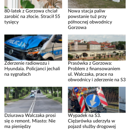
80-latek z Gorzowa chciał
Nowa stacja paliw
zarobić na złocie. Stracił 55
powstanie tuż przy
tysięcy
północnej obwodnicy
Gorzowa
Zderzenie radiowozu i
Prasówka z Gorzowa:
Hyundaia. Policjanci jechali
Problem z finansowaniem
na sygnałach
ul. Walczaka, prace na
obwodnicy i zderzenie na S3
Dziurawa Walczaka prosi
Wypadek na S3.
się o remont. Miasto: Nie
Ciężarówka uderzyła w
ma pieniędzy
pojazd służby drogowej