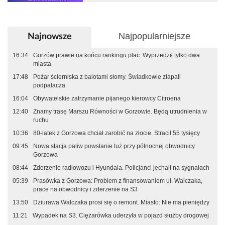
Najpopularniejsze
Najnowsze
16:34
Gorzów prawie na końcu rankingu płac. Wyprzedził tylko dwa
miasta
17:48
Pożar ścierniska z balotami słomy. Świadkowie złapali
podpalacza
16:04
Obywatelskie zatrzymanie pijanego kierowcy Citroena
12:40
Znamy trasę Marszu Równości w Gorzowie. Będą utrudnienia w
ruchu
10:36
80-latek z Gorzowa chciał zarobić na złocie. Stracił 55 tysięcy
09:45
Nowa stacja paliw powstanie tuż przy północnej obwodnicy
Gorzowa
08:44
Zderzenie radiowozu i Hyundaia. Policjanci jechali na sygnałach
05:39
Prasówka z Gorzowa: Problem z finansowaniem ul. Walczaka,
prace na obwodnicy i zderzenie na S3
13:50
Dziurawa Walczaka prosi się o remont. Miasto: Nie ma pieniędzy
11:21
Wypadek na S3. Ciężarówka uderzyła w pojazd służby drogowej