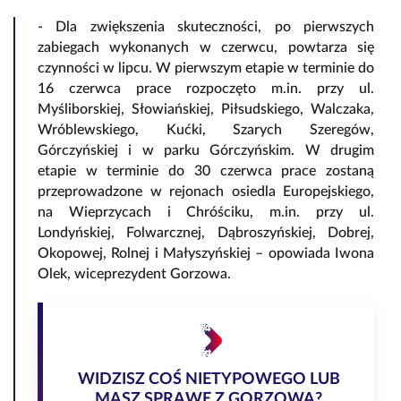
- Dla zwiększenia skuteczności, po pierwszych
zabiegach wykonanych w czerwcu, powtarza się
czynności w lipcu. W pierwszym etapie w terminie do
16 czerwca prace rozpoczęto m.in. przy ul.
Myśliborskiej, Słowiańskiej, Piłsudskiego, Walczaka,
Wróblewskiego, Kućki, Szarych Szeregów,
Górczyńskiej i w parku Górczyńskim. W drugim
etapie w terminie do 30 czerwca prace zostaną
przeprowadzone w rejonach osiedla Europejskiego,
na Wieprzycach i Chróściku, m.in. przy ul.
Londyńskiej, Folwarcznej, Dąbroszyńskiej, Dobrej,
Okopowej, Rolnej i Małyszyńskiej – opowiada Iwona
Olek, wiceprezydent Gorzowa.
WIDZISZ COŚ NIETYPOWEGO LUB
MASZ SPRAWĘ Z GORZOWA?