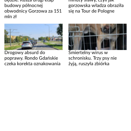
będzie. Rusza drugi etap
minuty sławy, czyli jak
budowy północnej
gorzowska władza obraziła
obwodnicy Gorzowa za 151
się na Tour de Pologne
mln zł
Drogowy absurd do
Śmiertelny wirus w
poprawy. Rondo Gdańskie
schronisku. Trzy psy nie
czeka korekta oznakowania
żyją, ruszyła zbiórka