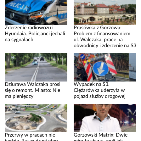
Zderzenie radiowozu i
Prasówka z Gorzowa:
Hyundaia. Policjanci jechali
Problem z finansowaniem
na sygnałach
ul. Walczaka, prace na
obwodnicy i zderzenie na S3
Dziurawa Walczaka prosi
Wypadek na S3.
się o remont. Miasto: Nie
Ciężarówka uderzyła w
ma pieniędzy
pojazd służby drogowej
Przerwy w pracach nie
Gorzowski Matrix: Dwie