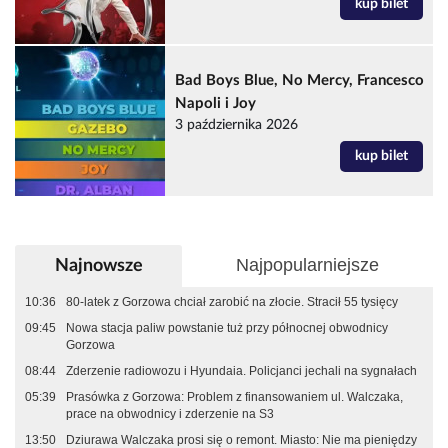
kup bilet
Bad Boys Blue, No Mercy, Francesco
Napoli i Joy
3 października 2026
kup bilet
Najpopularniejsze
Najnowsze
10:36
80-latek z Gorzowa chciał zarobić na złocie. Stracił 55 tysięcy
09:45
Nowa stacja paliw powstanie tuż przy północnej obwodnicy
Gorzowa
08:44
Zderzenie radiowozu i Hyundaia. Policjanci jechali na sygnałach
05:39
Prasówka z Gorzowa: Problem z finansowaniem ul. Walczaka,
prace na obwodnicy i zderzenie na S3
13:50
Dziurawa Walczaka prosi się o remont. Miasto: Nie ma pieniędzy