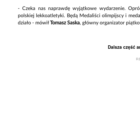
- Czeka nas naprawdę wyjątkowe wydarzenie. Opróc
polskiej lekkoatletyki. Będą Medaliści olimpijscy i me
działo - mówił
Tomasz Saska
, główny organizator pią
Dalsza część a
R