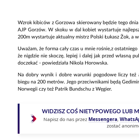
Wzrok kibiców z Gorzowa skierowany będzie tego dni
AJP Gorzów. W skoku w dal kobiet wystartuje najleps
200m wystartuje aktualny mistrz Polski Łukasz Żok, a 
Uważam, że forma cały czas u mnie rośnie,z ostatnieg
że nigdzie nie skoczę, lepiej i dalej jak przed własną p
doczekać - powiedziała Nikola Horowska.
Na dobry wynik i dobre warunki pogodowe liczy też 
biegu na 200 metrów. Jego przeciwnikami będą Gedimina
Norwegii czy też Patrik Bundschu z Węgier.
WIDZISZ COŚ NIETYPOWEGO LUB 
Napisz do nas przez
Messengera
,
WhatsA
zostać anonim