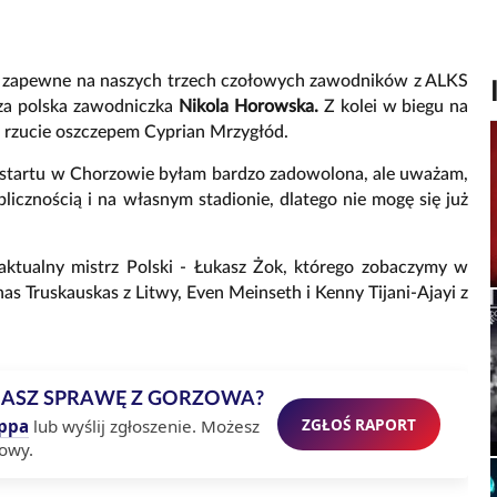
a zapewne na naszych trzech czołowych zawodników z ALKS
za polska zawodniczka
Nikola Horowska.
Z kolei w biegu na
w rzucie oszczepem Cyprian Mrzygłód.
o startu w Chorzowie byłam bardzo zadowolona, ale uważam,
ublicznością i na własnym stadionie, dlatego nie mogę się już
aktualny mistrz Polski - Łukasz Żok, którego zobaczymy w
s Truskauskas z Litwy, Even Meinseth i Kenny Tijani-Ajayi z
MASZ SPRAWĘ Z GORZOWA?
ZGŁOŚ RAPORT
ppa
lub wyślij zgłoszenie. Możesz
owy.