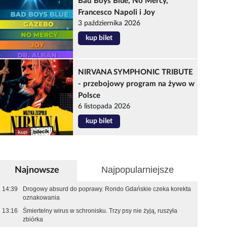
Bad Boys Blue, No Mercy,
Francesco Napoli i Joy
3 października 2026
kup bilet
NIRVANA SYMPHONIC TRIBUTE
- przebojowy program na żywo w
Polsce
6 listopada 2026
kup bilet
Najpopularniejsze
Najnowsze
14:39
Drogowy absurd do poprawy. Rondo Gdańskie czeka korekta
oznakowania
13:16
Śmiertelny wirus w schronisku. Trzy psy nie żyją, ruszyła
zbiórka