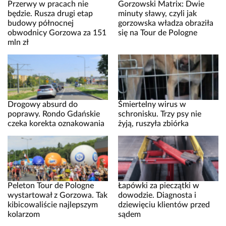
Przerwy w pracach nie
Gorzowski Matrix: Dwie
będzie. Rusza drugi etap
minuty sławy, czyli jak
budowy północnej
gorzowska władza obraziła
obwodnicy Gorzowa za 151
się na Tour de Pologne
mln zł
Drogowy absurd do
Śmiertelny wirus w
poprawy. Rondo Gdańskie
schronisku. Trzy psy nie
czeka korekta oznakowania
żyją, ruszyła zbiórka
Peleton Tour de Pologne
Łapówki za pieczątki w
wystartował z Gorzowa. Tak
dowodzie. Diagnosta i
kibicowaliście najlepszym
dziewięciu klientów przed
kolarzom
sądem