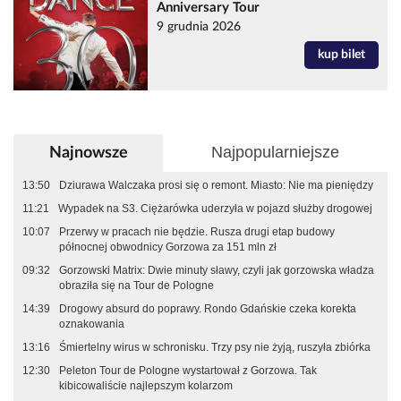
Anniversary Tour
9 grudnia 2026
kup bilet
Najpopularniejsze
Najnowsze
13:50
Dziurawa Walczaka prosi się o remont. Miasto: Nie ma pieniędzy
11:21
Wypadek na S3. Ciężarówka uderzyła w pojazd służby drogowej
10:07
Przerwy w pracach nie będzie. Rusza drugi etap budowy
północnej obwodnicy Gorzowa za 151 mln zł
09:32
Gorzowski Matrix: Dwie minuty sławy, czyli jak gorzowska władza
obraziła się na Tour de Pologne
14:39
Drogowy absurd do poprawy. Rondo Gdańskie czeka korekta
oznakowania
13:16
Śmiertelny wirus w schronisku. Trzy psy nie żyją, ruszyła zbiórka
12:30
Peleton Tour de Pologne wystartował z Gorzowa. Tak
kibicowaliście najlepszym kolarzom