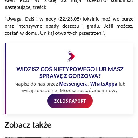
Alert RCB. W środę 22 maja rozesłano komunikat
następującej treści:
"Uwaga! Dziś i w nocy (22/23.05) lokalnie możliwe burze
oraz intensywne opady deszczu i gradu. Jeśli możesz,
zostań w domu. Unikaj otwartych przestrzeni".
WIDZISZ COŚ NIETYPOWEGO LUB MASZ
SPRAWĘ Z GORZOWA?
Napisz do nas przez
Messengera
,
WhatsAppa
lub
wyślij zgłoszenie. Możesz zostać anonimowy.
ZGŁOŚ RAPORT
Zobacz także