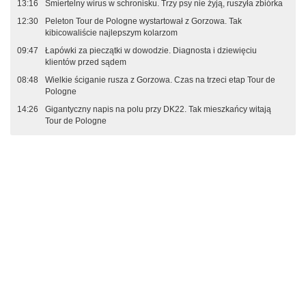
13:16
Śmiertelny wirus w schronisku. Trzy psy nie żyją, ruszyła zbiórka
12:30
Peleton Tour de Pologne wystartował z Gorzowa. Tak
kibicowaliście najlepszym kolarzom
09:47
Łapówki za pieczątki w dowodzie. Diagnosta i dziewięciu
klientów przed sądem
08:48
Wielkie ściganie rusza z Gorzowa. Czas na trzeci etap Tour de
Pologne
14:26
Gigantyczny napis na polu przy DK22. Tak mieszkańcy witają
Tour de Pologne