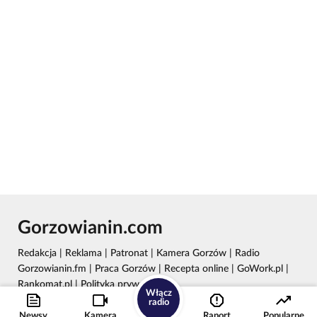
Gorzowianin.com
Redakcja
|
Reklama
|
Patronat
|
Kamera Gorzów
|
Radio
Gorzowianin.fm
|
Praca Gorzów
|
Recepta online
|
GoWork.pl
|
Rankomat.pl
|
Polityka prywatności
Włącz
radio
Wydawca: REC24 Sp. z o.o.
Newsy
Kamera
Raport
Popularne