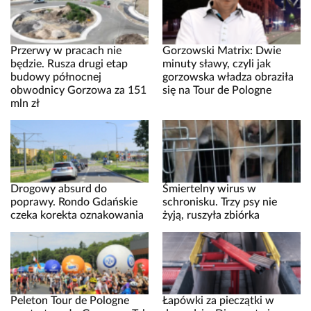
Przerwy w pracach nie
Gorzowski Matrix: Dwie
będzie. Rusza drugi etap
minuty sławy, czyli jak
budowy północnej
gorzowska władza obraziła
obwodnicy Gorzowa za 151
się na Tour de Pologne
mln zł
Drogowy absurd do
Śmiertelny wirus w
poprawy. Rondo Gdańskie
schronisku. Trzy psy nie
czeka korekta oznakowania
żyją, ruszyła zbiórka
Peleton Tour de Pologne
Łapówki za pieczątki w