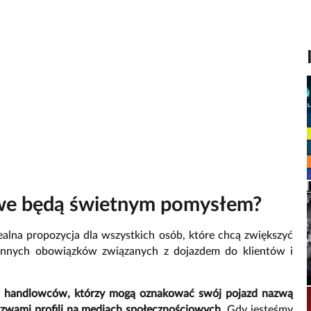
owe będą świetnym pomysłem?
ealna propozycja dla wszystkich osób, które chcą zwiększyć
iennych obowiązków związanych z dojazdem do klientów i
a handlowców, którzy mogą oznakować swój pojazd nazwą
nazwami profili na mediach społecznościowych
. Gdy jesteśmy