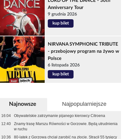
LORD OF THE DANCE - 30th
Anniversary Tour
9 grudnia 2026
kup bilet
NIRVANA SYMPHONIC TRIBUTE
- przebojowy program na żywo w
Polsce
6 listopada 2026
kup bilet
Najpopularniejsze
Najnowsze
16:04
Obywatelskie zatrzymanie pijanego kierowcy Citroena
12:40
Znamy trasę Marszu Równości w Gorzowie. Będą utrudnienia
w ruchu
10:36
80-latek z Gorzowa chciał zarobić na złocie. Stracił 55 tysięcy