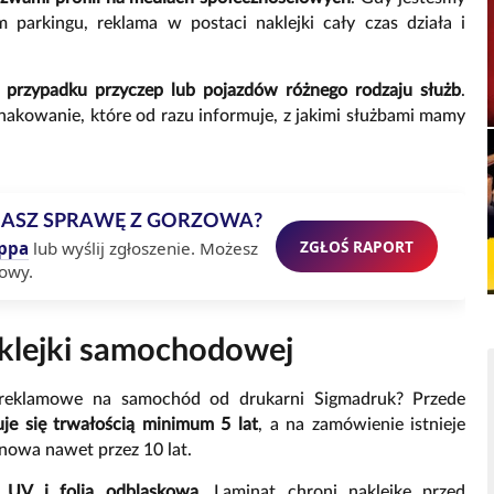
parkingu, reklama w postaci naklejki cały czas działa i
 przypadku przyczep lub pojazdów różnego rodzaju służb
.
akowanie, które od razu informuje, z jakimi służbami mamy
MASZ SPRAWĘ Z GORZOWA?
ZGŁOŚ RAPORT
ppa
lub wyślij zgłoszenie. Możesz
owy.
aklejki samochodowej
 reklamowe na samochód od drukarni Sigmadruk? Przede
je się trwałością minimum 5 lat
, a na zamówienie istnieje
 nowa nawet przez 10 lat.
 UV i folią odblaskową
. Laminat chroni naklejkę przed