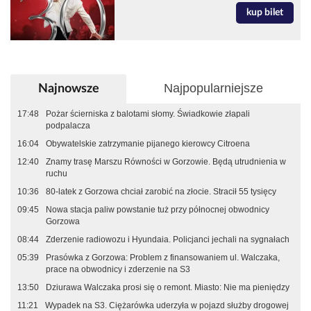
kup bilet
Najpopularniejsze
Najnowsze
17:48
Pożar ścierniska z balotami słomy. Świadkowie złapali
podpalacza
16:04
Obywatelskie zatrzymanie pijanego kierowcy Citroena
12:40
Znamy trasę Marszu Równości w Gorzowie. Będą utrudnienia w
ruchu
10:36
80-latek z Gorzowa chciał zarobić na złocie. Stracił 55 tysięcy
09:45
Nowa stacja paliw powstanie tuż przy północnej obwodnicy
Gorzowa
08:44
Zderzenie radiowozu i Hyundaia. Policjanci jechali na sygnałach
05:39
Prasówka z Gorzowa: Problem z finansowaniem ul. Walczaka,
prace na obwodnicy i zderzenie na S3
13:50
Dziurawa Walczaka prosi się o remont. Miasto: Nie ma pieniędzy
11:21
Wypadek na S3. Ciężarówka uderzyła w pojazd służby drogowej