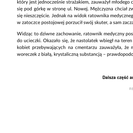
który jest jednocześnie strażakiem, zauważył młodego c
się pod górkę w stronę ul. Nowej. Mężczyzna chciał 
się nieszczęście. Jednak na widok ratownika medycznego
w zatoczce postojowej porzucił swój skuter, a sam zacz
Widząc to dziwne zachowanie, ratownik medyczny posta
do ucieczki. Okazało się, że nastolatek wbiegł na ter
kobiet przebywających na cmentarzu zauważyła, że m
woreczek z białą, krystaliczną substancją – prawdopod
Dalsza część a
R