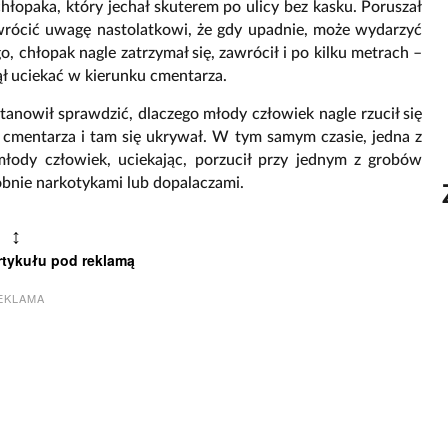
hłopaka, który jechał skuterem po ulicy bez kasku. Poruszał
zwrócić uwagę nastolatkowi, że gdy upadnie, może wydarzyć
, chłopak nagle zatrzymał się, zawrócił i po kilku metrach –
ął uciekać w kierunku cmentarza.
nowił sprawdzić, dlaczego młody człowiek nagle rzucił się
en cmentarza i tam się ukrywał. W tym samym czasie, jedna z
łody człowiek, uciekając, porzucił przy jednym z grobów
obnie narkotykami lub dopalaczami.
↕
rtykułu pod reklamą
EKLAMA