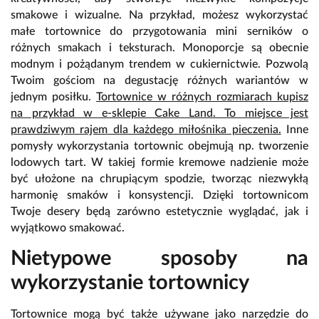
smakowe i wizualne. Na przykład, możesz wykorzystać
małe tortownice do przygotowania mini serników o
różnych smakach i teksturach. Monoporcje są obecnie
modnym i pożądanym trendem w cukiernictwie. Pozwolą
Twoim gościom na degustację różnych wariantów w
jednym posiłku.
Tortownice w różnych rozmiarach kupisz
na przykład w e-sklepie Cake Land. To miejsce jest
prawdziwym rajem dla każdego miłośnika pieczenia.
Inne
pomysły wykorzystania tortownic obejmują np. tworzenie
lodowych tart. W takiej formie kremowe nadzienie może
być ułożone na chrupiącym spodzie, tworząc niezwykłą
harmonię smaków i konsystencji. Dzięki tortownicom
Twoje desery będą zarówno estetycznie wyglądać, jak i
wyjątkowo smakować.
Nietypowe sposoby na
wykorzystanie tortownicy
Tortownice mogą być także używane jako narzędzie do