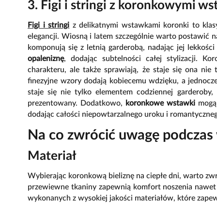
3. Figi i stringi z koronkowymi w
Figi i stringi
z delikatnymi wstawkami koronki to klasy
elegancji. Wiosną i latem szczególnie warto postawić 
komponują się z letnią garderobą, nadając jej lekkoś
opaleniznę
, dodając subtelności całej stylizacji. K
charakteru, ale także sprawiają, że staje się ona nie 
finezyjne wzory dodają kobiecemu wdzięku, a jednocz
staje się nie tylko elementem codziennej garderob
prezentowany. Dodatkowo,
koronkowe wstawki
mogą 
dodając całości niepowtarzalnego uroku i romantyczneg
Na co zwrócić uwagę podczas
Materiał
Wybierając koronkową bieliznę na ciepłe dni, warto zwr
przewiewne tkaniny zapewnią komfort noszenia nawe
wykonanych z wysokiej jakości materiałów, które zapew