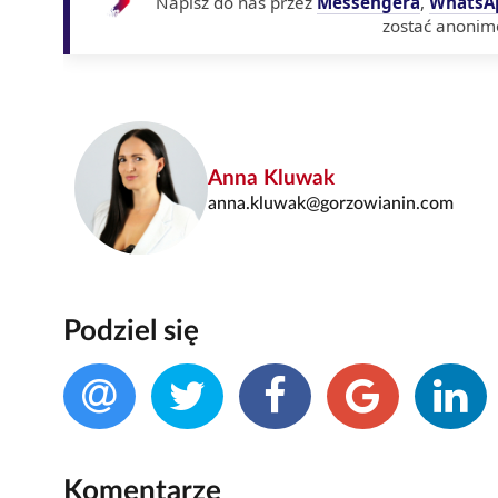
Napisz do nas przez
Messengera
,
WhatsA
zostać anonim
Anna Kluwak
anna.kluwak@gorzowianin.com
Podziel się
Komentarze