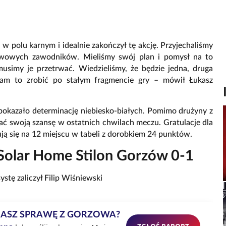
ę w polu karnym i idealnie zakończył tę akcję. Przyjechaliśmy
stawowych zawodników. Mieliśmy swój plan i pomysł na to
musimy je przetrwać. Wiedzieliśmy, że będzie jedna, druga
nam to zrobić po stałym fragmencie gry – mówił Łukasz
pokazało determinację niebiesko-białych. Pomimo drużyny z
stać swoją szansę w ostatnich chwilach meczu. Gratulacje dla
ują się na 12 miejscu w tabeli z dorobkiem 24 punktów.
 Solar Home Stilon Gorzów 0-1
stę zaliczył Filip Wiśniewski
MASZ SPRAWĘ Z GORZOWA?