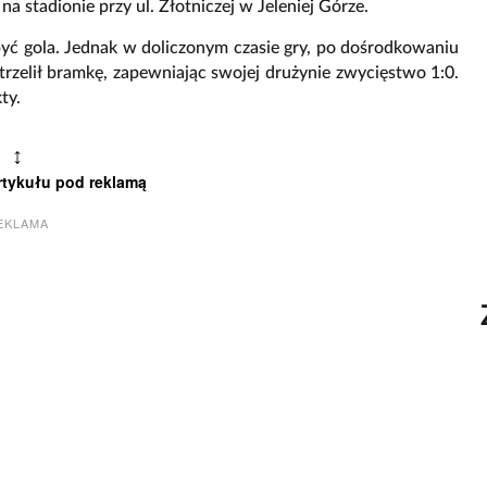
a stadionie przy ul. Złotniczej w Jeleniej Górze.
obyć gola. Jednak w doliczonym czasie gry, po dośrodkowaniu
trzelił bramkę, zapewniając swojej drużynie zwycięstwo 1:0.
ty.
↕
rtykułu pod reklamą
EKLAMA