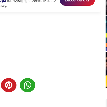
ZGŁOŚ RAPORT
ppa
lub wyślij zgłoszenie. Możesz
owy.