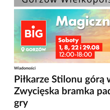
Wiadomości
Piłkarze Stilonu górą 
Zwycięska bramka pad
gry