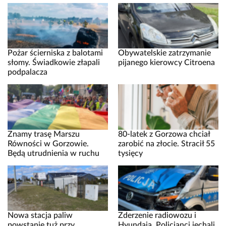
Pożar ścierniska z balotami
Obywatelskie zatrzymanie
słomy. Świadkowie złapali
pijanego kierowcy Citroena
podpalacza
Znamy trasę Marszu
80-latek z Gorzowa chciał
Równości w Gorzowie.
zarobić na złocie. Stracił 55
Będą utrudnienia w ruchu
tysięcy
Nowa stacja paliw
Zderzenie radiowozu i
powstanie tuż przy
Hyundaia. Policjanci jechali