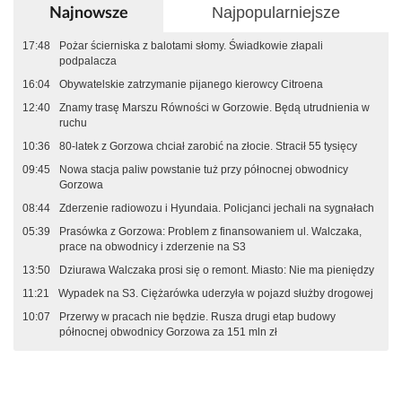
Najpopularniejsze
Najnowsze
17:48
Pożar ścierniska z balotami słomy. Świadkowie złapali
podpalacza
16:04
Obywatelskie zatrzymanie pijanego kierowcy Citroena
12:40
Znamy trasę Marszu Równości w Gorzowie. Będą utrudnienia w
ruchu
10:36
80-latek z Gorzowa chciał zarobić na złocie. Stracił 55 tysięcy
09:45
Nowa stacja paliw powstanie tuż przy północnej obwodnicy
Gorzowa
08:44
Zderzenie radiowozu i Hyundaia. Policjanci jechali na sygnałach
05:39
Prasówka z Gorzowa: Problem z finansowaniem ul. Walczaka,
prace na obwodnicy i zderzenie na S3
13:50
Dziurawa Walczaka prosi się o remont. Miasto: Nie ma pieniędzy
11:21
Wypadek na S3. Ciężarówka uderzyła w pojazd służby drogowej
10:07
Przerwy w pracach nie będzie. Rusza drugi etap budowy
północnej obwodnicy Gorzowa za 151 mln zł