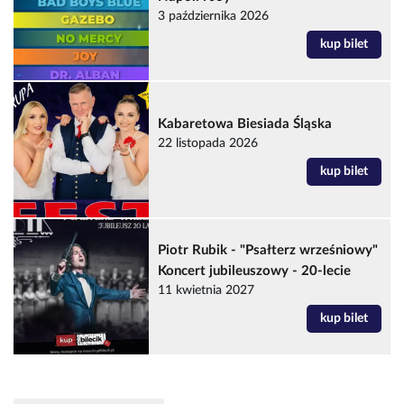
3 października 2026
kup bilet
Kabaretowa Biesiada Śląska
22 listopada 2026
kup bilet
Piotr Rubik - "Psałterz wrześniowy"
Koncert jubileuszowy - 20-lecie
11 kwietnia 2027
kup bilet