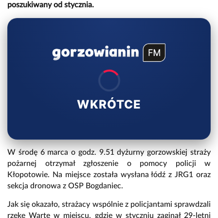
poszukiwany od stycznia.
WKRÓTCE
W środę 6 marca o godz. 9.51 dyżurny gorzowskiej straży
pożarnej otrzymał zgłoszenie o pomocy policji w
Kłopotowie. Na miejsce została wysłana łódź z JRG1 oraz
sekcja dronowa z OSP Bogdaniec.
Jak się okazało, strażacy wspólnie z policjantami sprawdzali
rzekę Wartę w miejscu, gdzie w styczniu zaginął 29-letni