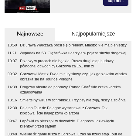
kup bilet
Najpopularniejsze
Najnowsze
13:50
Dziurawa Walczaka prosi się o remont. Miasto: Nie ma pieniędzy
11:21
Wypadek na S3. Ciężarówka uderzyła w pojazd służby drogowej
10:07
Przerwy w pracach nie będzie. Rusza drugi etap budowy
północnej obwodnicy Gorzowa za 151 mln zł
09:32
Gorzowski Matrix: Dwie minuty sławy, czyli jak gorzowska władza
obraziła się na Tour de Pologne
14:39
Drogowy absurd do poprawy. Rondo Gdańskie czeka korekta
oznakowania
13:16
Śmiertelny wirus w schronisku. Trzy psy nie żyją, ruszyła zbiórka
12:30
Peleton Tour de Pologne wystartował z Gorzowa. Tak
kibicowaliście najlepszym kolarzom
09:47
Łapówki za pieczątki w dowodzie. Diagnosta i dziewięciu
klientów przed sądem
08:48
Wielkie ściganie rusza z Gorzowa. Czas na trzeci etap Tour de