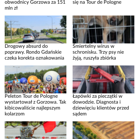
obwodnicy Gorzowa za 151
się na Tour de Pologne
mln zł
Drogowy absurd do
Śmiertelny wirus w
poprawy. Rondo Gdańskie
schronisku. Trzy psy nie
czeka korekta oznakowania
żyją, ruszyła zbiórka
Peleton Tour de Pologne
Łapówki za pieczątki w
wystartował z Gorzowa. Tak
dowodzie. Diagnosta i
kibicowaliście najlepszym
dziewięciu klientów przed
kolarzom
sądem