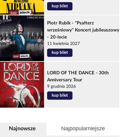
kup bilet
Piotr Rubik - "Psałterz
wrześniowy" Koncert jubileuszowy
- 20-lecie
11 kwietnia 2027
kup bilet
LORD OF THE DANCE - 30th
Anniversary Tour
9 grudnia 2026
kup bilet
Najpopularniejsze
Najnowsze