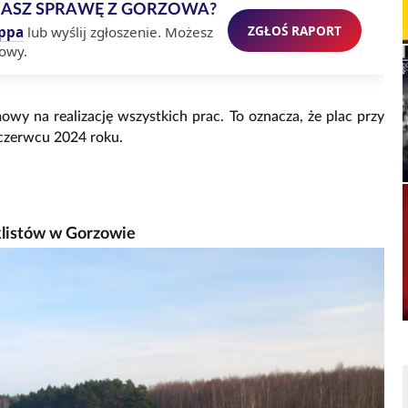
MASZ SPRAWĘ Z GORZOWA?
ZGŁOŚ RAPORT
ppa
lub wyślij zgłoszenie. Możesz
owy.
wy na realizację wszystkich prac. To oznacza, że plac przy
 czerwcu 2024 roku.
klistów w Gorzowie