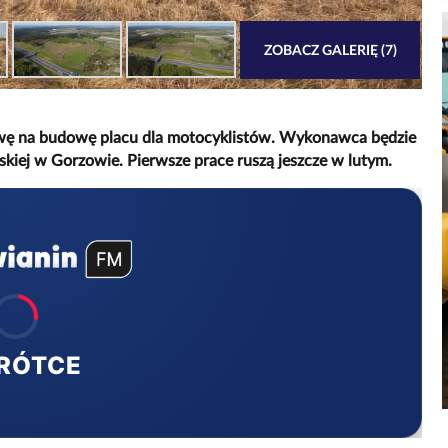
ZOBACZ GALERIĘ (7)
owę na budowę placu dla motocyklistów. Wykonawca będzie
skiej w Gorzowie. Pierwsze prace ruszą jeszcze w lutym.
RÓTCE