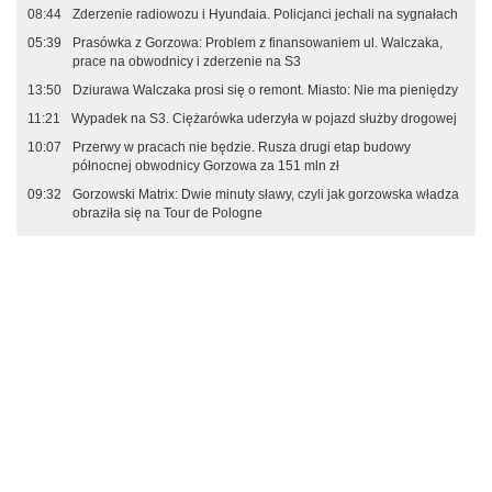
08:44
Zderzenie radiowozu i Hyundaia. Policjanci jechali na sygnałach
05:39
Prasówka z Gorzowa: Problem z finansowaniem ul. Walczaka,
prace na obwodnicy i zderzenie na S3
13:50
Dziurawa Walczaka prosi się o remont. Miasto: Nie ma pieniędzy
11:21
Wypadek na S3. Ciężarówka uderzyła w pojazd służby drogowej
10:07
Przerwy w pracach nie będzie. Rusza drugi etap budowy
północnej obwodnicy Gorzowa za 151 mln zł
09:32
Gorzowski Matrix: Dwie minuty sławy, czyli jak gorzowska władza
obraziła się na Tour de Pologne