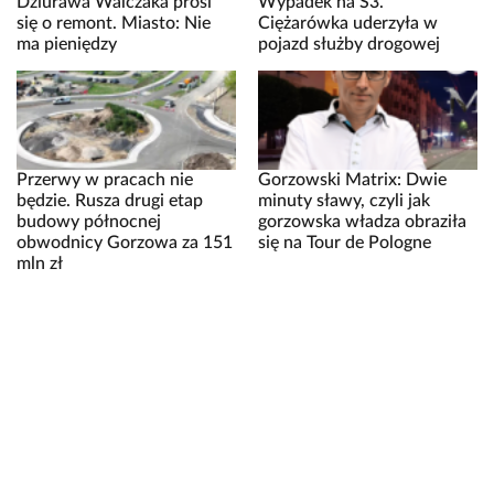
Dziurawa Walczaka prosi
Wypadek na S3.
się o remont. Miasto: Nie
Ciężarówka uderzyła w
ma pieniędzy
pojazd służby drogowej
Przerwy w pracach nie
Gorzowski Matrix: Dwie
będzie. Rusza drugi etap
minuty sławy, czyli jak
budowy północnej
gorzowska władza obraziła
obwodnicy Gorzowa za 151
się na Tour de Pologne
mln zł