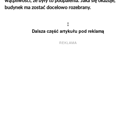
wątpliwości, że były to podpalenia. Jaka się okazuje,
budynek ma zostać docelowo rozebrany.
↕
Dalsza część artykułu pod reklamą
REKLAMA