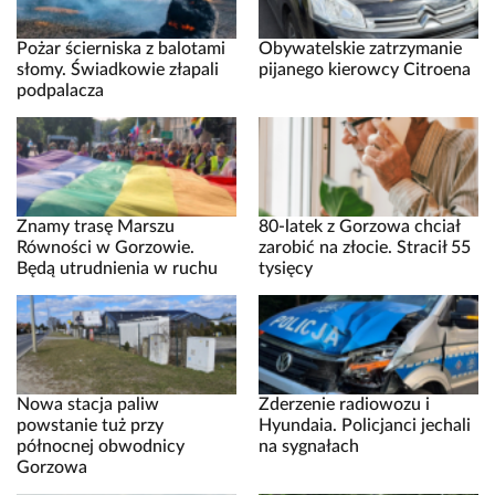
Pożar ścierniska z balotami
Obywatelskie zatrzymanie
słomy. Świadkowie złapali
pijanego kierowcy Citroena
podpalacza
Znamy trasę Marszu
80-latek z Gorzowa chciał
Równości w Gorzowie.
zarobić na złocie. Stracił 55
Będą utrudnienia w ruchu
tysięcy
Nowa stacja paliw
Zderzenie radiowozu i
powstanie tuż przy
Hyundaia. Policjanci jechali
północnej obwodnicy
na sygnałach
Gorzowa