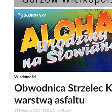
Wiadomości
Obwodnica Strzelec K
warstwą asfaltu
13 listopada 2023, 13:21, Anna Kluwak