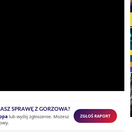
MASZ SPRAWĘ Z GORZOWA?
ZGŁOŚ RAPORT
ppa
lub wyślij zgłoszenie. Możesz
owy.