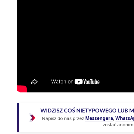
WIDZISZ COŚ NIETYPOWEGO LUB 
Napisz do nas przez
Messengera
,
WhatsA
zostać anonim