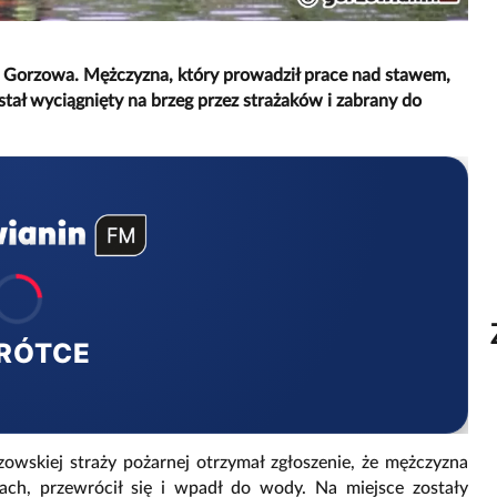
 Gorzowa. Mężczyzna, który prowadził prace nad stawem,
stał wyciągnięty na brzeg przez strażaków i zabrany do
RÓTCE
zowskiej straży pożarnej otrzymał zgłoszenie, że mężczyzna
h, przewrócił się i wpadł do wody. Na miejsce zostały