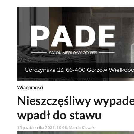
Wiadomości
Nieszczęśliwy wypade
wpadł do stawu
15 października 2023, 10:08, Marcin Kluwak