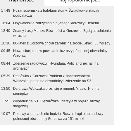
17:48
Pożar ścierniska z balotami słomy. Świadkowie złapali
podpalacza
16:04
Obywatelskie zatrzymanie pijanego kierowcy Citroena
12:40
Znamy trasę Marszu Równości w Gorzowie. Będą utrudnienia
w ruchu
10:36
80-latek z Gorzowa chciał zarobić na złocie. Stracił 55 tysięcy
09:45
Nowa stacja paliw powstanie tuż przy północnej obwodnicy
Gorzowa
08:44
Zderzenie radiowozu i Hyundaia. Policjanci jechali na
sygnałach
05:39
Prasówka z Gorzowa: Problem z finansowaniem ul.
Walczaka, prace na obwodnicy i zderzenie na S3
13:50
Dziurawa Walczaka prosi się o remont. Miasto: Nie ma
pieniędzy
11:21
Wypadek na S3. Ciężarówka uderzyła w pojazd służby
drogowej
10:07
Przerwy w pracach nie będzie. Rusza drugi etap budowy
północnej obwodnicy Gorzowa za 151 mln zł