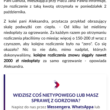
Pani Danuta, mieszkająca przy Placu Jana Pawła informuje,
że rozliczenie z taką kwotą otrzymała w poniedziałek 2
października.
Z kolei pani Aleksandra, przytacza przykład obrazujący
skalę podwyżki cen ciepła. - Od kilku lat mieliśmy
niedopłaty za ogrzewanie. Za każdym razem po otrzymaniu
rozliczenia płaciliśmy co miesiąc więcej o 150-200 zł wraz z
czynszem, aby kolejne rozliczenie było na "zero". Co się
okazało? Nic to nie dało, mimo nadpłat, których
dokonywaliśmy,
kolejne rozliczenia znowu sięgały nawet
2000 zł niedopłaty
za samo ogrzewanie - opowiada
Aleksandra.
WIDZISZ COŚ NIETYPOWEGO LUB MASZ
SPRAWĘ Z GORZOWA?
Napisz do nas przez
Messengera
,
WhatsAppa
lub