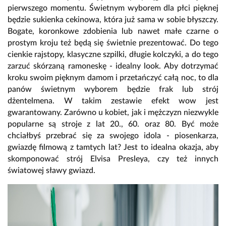
pierwszego momentu. Świetnym wyborem dla płci pięknej
będzie sukienka cekinowa, która już sama w sobie błyszczy.
Bogate, koronkowe zdobienia lub nawet małe czarne o
prostym kroju też będą się świetnie prezentować. Do tego
cienkie rajstopy, klasyczne szpilki, długie kolczyki, a do tego
zarzuć skórzaną ramoneskę - idealny look. Aby dotrzymać
kroku swoim pięknym damom i przetańczyć całą noc, to dla
panów świetnym wyborem będzie frak lub strój
dżentelmena. W takim zestawie efekt wow jest
gwarantowany. Zarówno u kobiet, jak i mężczyzn niezwykle
popularne są stroje z lat 20., 60. oraz 80. Być może
chciałbyś przebrać się za swojego idola - piosenkarza,
gwiazdę filmową z tamtych lat? Jest to idealna okazja, aby
skomponować strój Elvisa Presleya, czy też innych
światowej sławy gwiazd.