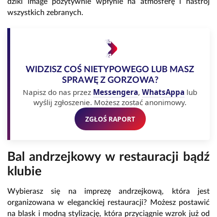
dziki image pozytywnie wpłynie na atmosferę i nastrój
wszystkich zebranych.
WIDZISZ COŚ NIETYPOWEGO LUB MASZ
SPRAWĘ Z GORZOWA?
Napisz do nas przez
Messengera
,
WhatsAppa
lub
wyślij zgłoszenie. Możesz zostać anonimowy.
ZGŁOŚ RAPORT
Bal andrzejkowy w restauracji bądź
klubie
Wybierasz się na imprezę andrzejkową, która jest
organizowana w eleganckiej restauracji? Możesz postawić
na blask i modną stylizację, która przyciągnie wzrok już od