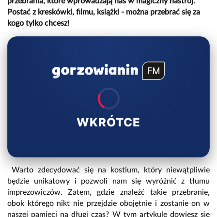
przebrania, które wprowadzają nas w magiczny nastrój.
Postać z kreskówki, filmu, książki - można przebrać się za
kogo tylko chcesz!
WKRÓTCE
Warto zdecydować się na kostium, który niewątpliwie
będzie unikatowy i pozwoli nam się wyróżnić z tłumu
imprezowiczów. Zatem, gdzie znaleźć takie przebranie,
obok którego nikt nie przejdzie obojętnie i zostanie on w
naszej pamięci na długi czas? W tym artykule dowiesz się