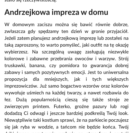
Andrzejkowa impreza w domu
W domowym zaciszu można się bawić równie dobrze,
zwłaszcza gdy spędzamy ten dzień w gronie przyjaciół.
Jeżeli zatem planujesz andrzejkową imprezę lub zostałeś na
taką zaproszony, to warto pomyśleć, jaki outfit na tę okazję
wybierzesz. Na szczególną uwagę zasługują niezwykle
kolorowe i zabawne
przebrania owoców i warzyw. Strój
truskawki, banana, czy pomidora to gwarancja dobrej
zabawy i samych pozytywnych emocji. Jest to uniwersalna
propozycja dla mniejszych, jak i tych większych
imprezowiczów. Już samo bogactwo wzorów oraz kolorów
wywołuje uśmiech na każdej twarzy, a nawet rozbawia do
łez. Dużą popularnością cieszą się także stroje ze
zwierzęcym printem. Futerko, groźne pazury lub rogi
dodadzą Ci odwagi i jeszcze bardziej podkreślą Twój look.
Niewątpliwie taki kostium sprawi, że na parkiecie poczujesz
się jak ryba w wodzie, a tańcom nie będzie końca. Twój