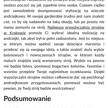
możesz poczuć się jak zupełnie inna osoba. Czasem ciężko
jest samodzielnie skomponować stylizację na wieczór
andrzejkowy. W swojej garderobie trudno jest nam znaleźć
coś, co by się nadawało na taką okazję, lub po prostu nie
mamy pomysłu na strój.
Najlepsza wypożyczalnia strojów
w Krakowie
pomoże Ci wybrać idealną stylizację na
andrzejki, tak abyś był w pełni zadowolony. Jest to miejsce,
w którym można spełnić swoje dziecięce marzenia i
przebrać się za swojego idola, a także znaleźć duży wybór
baśniowych i nowoczesnych strojów, w którym każdy
maluch znajdzie swój wymarzony strój. Wybór na pewno
nie będzie łatwy, ponieważ bogactwo kolorów, fasonów i
wzorów przejdzie Twoje najśmielsze oczekiwania. Dzięki
wypożyczalni strojów możesz całkowicie dać się pochłonąć
andrzejkowym przygotowaniach, ponieważ możesz być
pewien, że Twój strój będzie wystrzałowy!
Podsumowanie