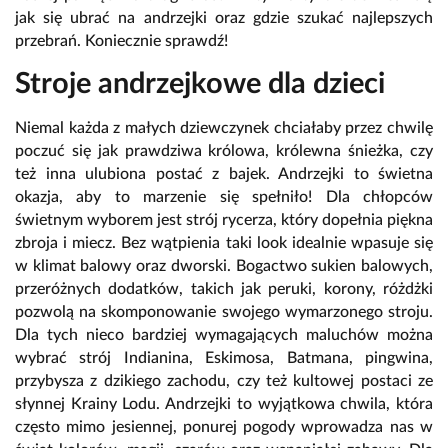
jak się ubrać na andrzejki oraz gdzie szukać najlepszych
przebrań. Koniecznie sprawdź!
Stroje andrzejkowe dla dzieci
Niemal każda z małych dziewczynek chciałaby przez chwilę
poczuć się jak prawdziwa królowa, królewna śnieżka, czy
też inna ulubiona postać z bajek. Andrzejki to świetna
okazja, aby to marzenie się spełniło! Dla chłopców
świetnym wyborem jest strój rycerza, który dopełnia piękna
zbroja i miecz. Bez wątpienia taki look idealnie wpasuje się
w klimat balowy oraz dworski. Bogactwo sukien balowych,
przeróżnych dodatków, takich jak peruki, korony, różdżki
pozwolą na skomponowanie swojego wymarzonego stroju.
Dla tych nieco bardziej wymagających maluchów można
wybrać strój Indianina, Eskimosa, Batmana, pingwina,
przybysza z dzikiego zachodu, czy też kultowej postaci ze
słynnej Krainy Lodu. Andrzejki to wyjątkowa chwila, która
często mimo jesiennej, ponurej pogody wprowadza nas w