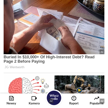
Włącz
radio
Newsy
Kamera
Raport
Popularne